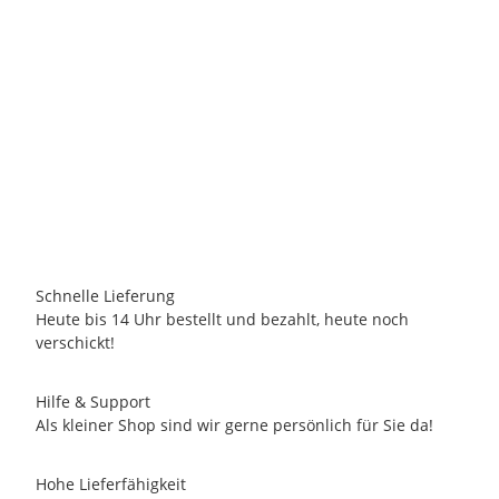
ELEPHANT PARADE THAILAND
Elephant Parade - Memory-Spiel ELEPHANT PARADE
6,95 €
*
4 Auf Lager
Schnelle Lieferung
Heute bis 14 Uhr bestellt und bezahlt, heute noch
verschickt!
Hilfe & Support
Als kleiner Shop sind wir gerne persönlich für Sie da!
Hohe Lieferfähigkeit