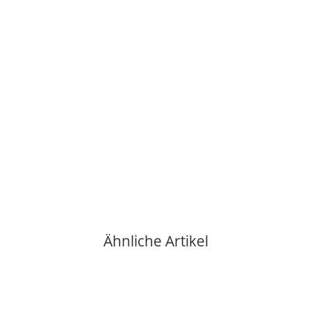
EDGE SCULPTURE
EDGE SCULPTURE - Feldmaus / Maus / field mouse
159,00 €
*
1 Auf Lager
Ähnliche Artikel
Auf Lager