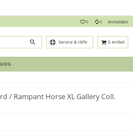
g!
Anmelden
0
0
Service & Hilfe
0
Artikel
 %%%
erd / Rampant Horse XL Gallery Coll.