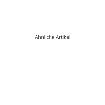
1 Auf Lager
Lieferzeit:
2 - 3 Tage
(DE - Ausland abweichend)
Ähnliche Artikel