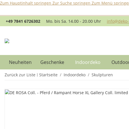
Zum Hauptinhalt springen
Zur Suche springen
Zum Menü springe
B
+49 7841 6726302
Mo. bis Sa. 14.00 - 20.00 Uhr
info@deko-
Neuheiten
Geschenke
Indoordeko
Outdoo
Zurück zur Liste
Startseite
Indoordeko
Skulpturen