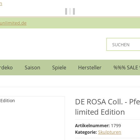
n
ei Bestellungen bis 14 Uhr erfolgt der Versand noch am selben Ta
unlimited.de
rdeko
Saison
Spiele
Hersteller
%%% SALE
DE ROSA Coll. - Pf
limited Edition
Artikelnummer:
1799
Kategorie:
Skulpturen