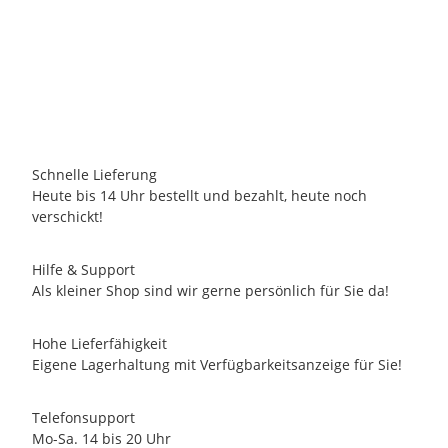
Passepartout-Bild 24 x 30cm - Barbara Freundlieb - Ich helfe
meiner Frau, wo ich kann!
16,90 €
-
23,90 €
*
4 Auf Lager
Schnelle Lieferung
Heute bis 14 Uhr bestellt und bezahlt, heute noch
verschickt!
Hilfe & Support
Als kleiner Shop sind wir gerne persönlich für Sie da!
Hohe Lieferfähigkeit
Eigene Lagerhaltung mit Verfügbarkeitsanzeige für Sie!
Telefonsupport
Mo-Sa. 14 bis 20 Uhr