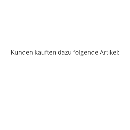
CITIZZ Wanddekoration - MÜNCHEN 40cm
29,00 €
*
2 Auf Lager
Lieferzeit:
2 - 3 Tage
(DE - Ausland abweichend)
Kunden kauften dazu folgende Artikel:
Auf Lager