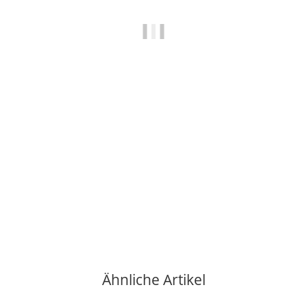
STARLIGHTZ BY EARTH FRIENDLY
starlightz Leuchtstern - JAIPUR - Größe S - schwarz/pink
9,90 €
*
4 Auf Lager
Ähnliche Artikel