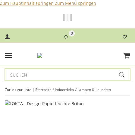
Zum Hauptinhalt springen
Zum Menü springen
Bei Bestellungen bis 14 Uhr erfolgt der Versand noch am
selben Tag!
0
Zurück zur Liste
Startseite
Indoordeko
Lampen & Leuchten