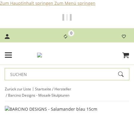
Zum Hauptinhalt springen
Zum Menü springen
Bei Bestellungen bis 14 Uhr erfolgt der Versand noch am
selben Tag!
0
Zurück zur Liste
Startseite
Hersteller
Barcino Designs - Mosaik-Skulpturen