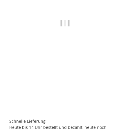
BARCINO DESIGNS
BARCINO DESIGNS - Salamander orange 15cm
22,95 €
*
1 Auf Lager
Lieferzeit:
2 - 3 Tage
(DE - Ausland abweichend)
Schnelle Lieferung
Heute bis 14 Uhr bestellt und bezahlt, heute noch