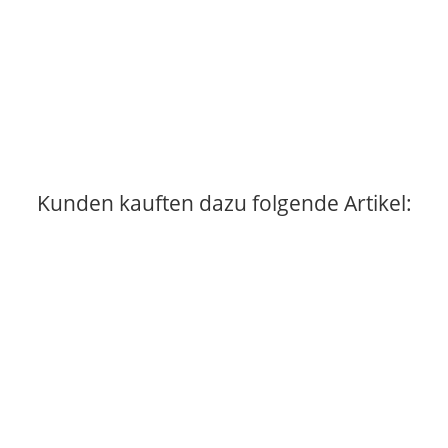
BARCINO DESIGNS
BARCINO DESIGNS - Katze sitzend classico 15cm
29,95 €
*
11 Auf Lager
Kunden kauften dazu folgende Artikel:
Auf Lager