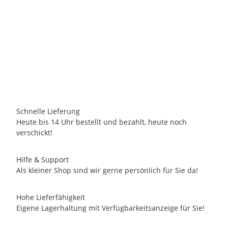
BARCINO DESIGNS
BARCINO DESIGNS - Salamander grün 15cm
22,95 €
*
6 Auf Lager
Lieferzeit:
2 - 3 Tage
(DE - Ausland abweichend)
Schnelle Lieferung
Heute bis 14 Uhr bestellt und bezahlt, heute noch
verschickt!
Hilfe & Support
Als kleiner Shop sind wir gerne persönlich für Sie da!
Hohe Lieferfähigkeit
Eigene Lagerhaltung mit Verfügbarkeitsanzeige für Sie!