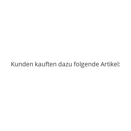
KYWIE AMSTERDAM
KYWIE Amsterdam - Flaschenkühler - Koozie Cooler 0,33l
Dose / Flasche - Wildleder schwarz
39,00 €
*
2 Auf Lager
Lieferzeit:
2 - 3 Tage
(DE - Ausland abweichend)
Kunden kauften dazu folgende Artikel:
Auf Lager