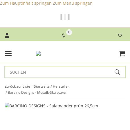
Zum Hauptinhalt springen
Zum Menü springen
Bei Bestellungen bis 14 Uhr erfolgt der Versand noch am
selben Tag!
0
Zurück zur Liste
Startseite
Hersteller
Barcino Designs - Mosaik-Skulpturen