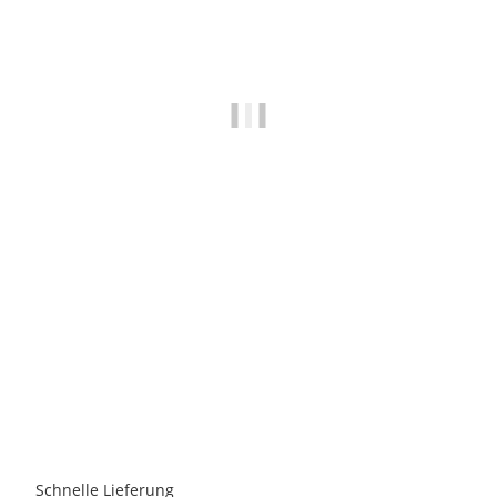
VONDELS BV
Vondels - Christbaumschmuck aus Glas - Pink opal
hummingbird - Eisvogel pink 11cm
21,95 €
*
8 Auf Lager
Schnelle Lieferung