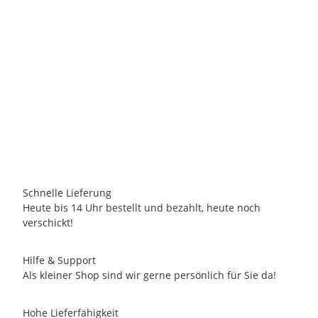
STARLIGHTZ BY EARTH FRIENDLY
starlightz Leuchtstern - TAJ
12,90 €
*
2 Auf Lager
Schnelle Lieferung
Heute bis 14 Uhr bestellt und bezahlt, heute noch
verschickt!
Hilfe & Support
Als kleiner Shop sind wir gerne persönlich für Sie da!
Hohe Lieferfähigkeit