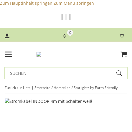
Zum Hauptinhalt springen
Zum Menü springen
Bei Bestellungen bis 14 Uhr erfolgt der Versand noch am
selben Tag!
0
Zurück zur Liste
Startseite
Hersteller
Starlightz by Earth Friendly