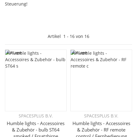
Steuerung!
Artikel
1
-
16
von
16
Auf Lager
Auf Lager
SPACESPLUS B.V.
SPACESPLUS B.V.
Humble lights - Accessoires
Humble lights - Accessoires
& Zubehör - bulb ST64
& Zubehör - RF remote
smoked / Ersatzbirne
control / Fernbedienung