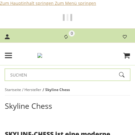
Zum Hauptinhalt springen
Zum Menü springen
Bei Bestellungen bis 14 Uhr erfolgt der Versand noch am
selben Tag!
0
Startseite
Hersteller
Skyline Chess
Skyline Chess
SKYLINE-CHESS ist eine moderne