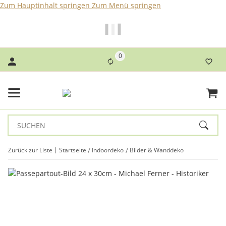
Zum Hauptinhalt springen
Zum Menü springen
Bei Bestellungen bis 14 Uhr erfolgt der Versand noch am
selben Tag!
0
Zurück zur Liste
Startseite
Indoordeko
Bilder & Wanddeko