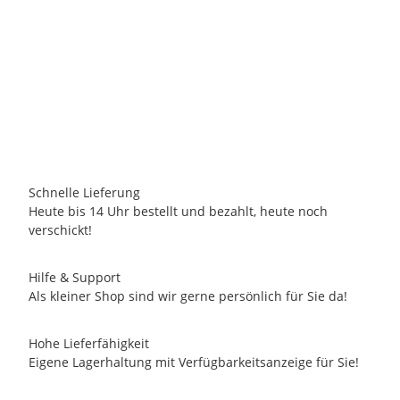
SWEET DESIGN BY NALA
Passepartout-Bild 24 x 30cm - Michael Ferner -
P
Hausmanagerin
23,95 €
-
30,95 €
*
11 Auf Lager
Schnelle Lieferung
Heute bis 14 Uhr bestellt und bezahlt, heute noch
verschickt!
Hilfe & Support
Als kleiner Shop sind wir gerne persönlich für Sie da!
Hohe Lieferfähigkeit
Eigene Lagerhaltung mit Verfügbarkeitsanzeige für Sie!