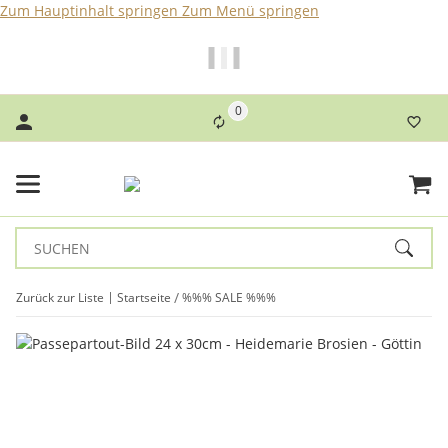
Zum Hauptinhalt springen
Zum Menü springen
Bei Bestellungen bis 14 Uhr erfolgt der Versand noch am
selben Tag!
0
Zurück zur Liste
Startseite
%%% SALE %%%