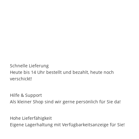
SWEET DESIGN BY NALA
Passepartout-Bild 24 x 30cm - Heidemarie Brosien - Warum
Pa
hat mein Kleiderschrank keinen Keller?
9,95 €
-
16,95 €
*
1 Auf Lager
Lieferzeit:
2 - 3 Tage
(DE - Ausland abweichend)
Schnelle Lieferung
Heute bis 14 Uhr bestellt und bezahlt, heute noch
verschickt!
Hilfe & Support
Als kleiner Shop sind wir gerne persönlich für Sie da!
Hohe Lieferfähigkeit
Eigene Lagerhaltung mit Verfügbarkeitsanzeige für Sie!