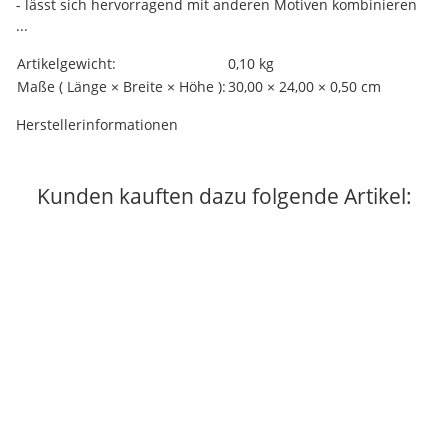
- lässt sich hervorragend mit anderen Motiven kombinieren
...
Produkteigenschaft
Wert
Artikelgewicht:
0,10
kg
Maße ( Länge × Breite × Höhe ):
30,00 × 24,00 × 0,50 cm
Herstellerinformationen
Kunden kauften dazu folgende Artikel:
Sale 29%