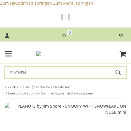
Zum Hauptinhalt springen
Zum Menü springen
Bei Bestellungen bis 14 Uhr erfolgt der Versand noch am
selben Tag!
0
Zurück zur Liste
Startseite
Hersteller
Enesco Collections - Sammelfiguren & Dekorationen