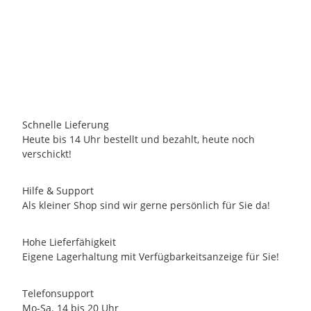
ENESCO LTD.
DISNEY-Britto-Kollektion - MICKEY WITH HEART - mini
29,95 €
*
4 Auf Lager
Schnelle Lieferung
Heute bis 14 Uhr bestellt und bezahlt, heute noch
verschickt!
Hilfe & Support
Als kleiner Shop sind wir gerne persönlich für Sie da!
Hohe Lieferfähigkeit
Eigene Lagerhaltung mit Verfügbarkeitsanzeige für Sie!
Telefonsupport
Mo-Sa. 14 bis 20 Uhr