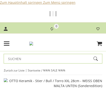
Zum Hauptinhalt springen
Zum Menü springen
Bei Bestellungen bis 14 Uhr erfolgt der Versand noch am
selben Tag!
0
Zurück zur Liste
Startseite
%%% SALE %%%