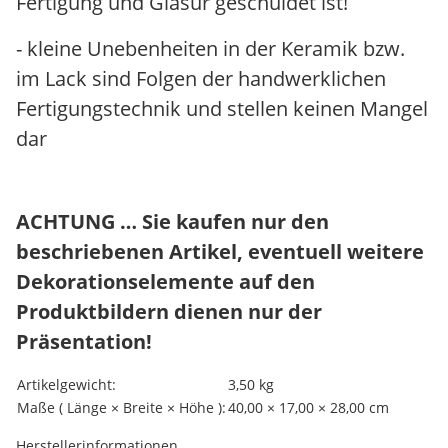
Fertigung und Glasur geschuldet ist!
- kleine Unebenheiten in der Keramik bzw.
im Lack sind Folgen der handwerklichen
Fertigungstechnik und stellen keinen Mangel
dar
ACHTUNG … Sie kaufen nur den
beschriebenen Artikel, eventuell weitere
Dekorationselemente auf den
Produktbildern dienen nur der
Präsentation!
Produkteigenschaft
Wert
Artikelgewicht:
3,50
kg
Maße ( Länge × Breite × Höhe ):
40,00 × 17,00 × 28,00 cm
Herstellerinformationen