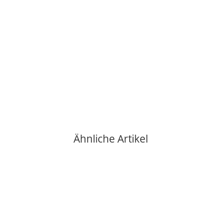
CARPYEN - BARCELONA
Carpyen - SASHA small - Outdoor-LED-Leuchte olivgrün
139,00 €
*
2 Auf Lager
Ähnliche Artikel
Auf Lager