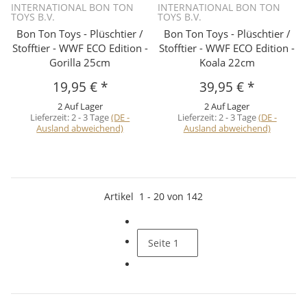
INTERNATIONAL BON TON
INTERNATIONAL BON TON
TOYS B.V.
TOYS B.V.
Bon Ton Toys - Plüschtier /
Bon Ton Toys - Plüschtier /
Stofftier - WWF ECO Edition -
Stofftier - WWF ECO Edition -
Gorilla 25cm
Koala 22cm
19,95 €
*
39,95 €
*
2 Auf Lager
2 Auf Lager
Lieferzeit:
2 - 3 Tage
(DE -
Lieferzeit:
2 - 3 Tage
(DE -
Ausland abweichend)
Ausland abweichend)
Artikel
1
-
20
von
142
Seite
1