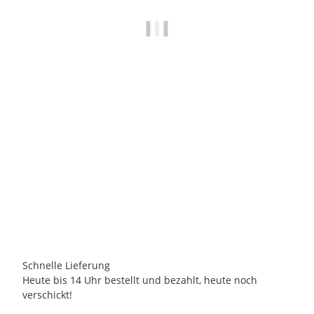
LA LIGNE 29
La Ligne 29 - Kissen / Dekokissenbezug rechteckig - Romain
40x65cm
59,95 €
*
2 Auf Lager
Lieferzeit:
2 - 3 Tage
(DE - Ausland abweichend)
Schnelle Lieferung
Heute bis 14 Uhr bestellt und bezahlt, heute noch
verschickt!