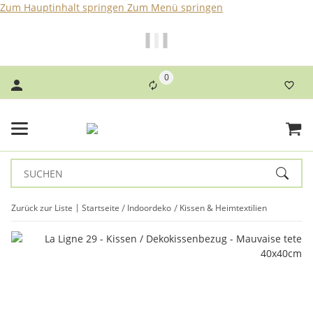
Zum Hauptinhalt springen
Zum Menü springen
Bei Bestellungen bis 14 Uhr erfolgt der Versand noch am
selben Tag!
0
Zurück zur Liste
Startseite
Indoordeko
Kissen & Heimtextilien