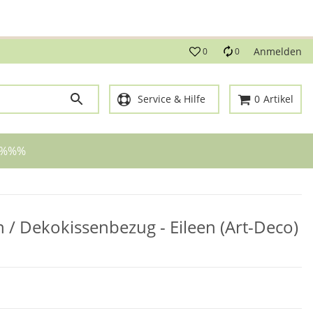
g!
Anmelden
0
0
Service & Hilfe
0
Artikel
 %%%
en / Dekokissenbezug - Eileen (Art-Deco)