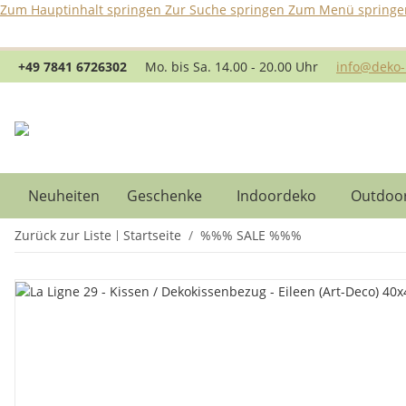
Zum Hauptinhalt springen
Zur Suche springen
Zum Menü springe
B
+49 7841 6726302
Mo. bis Sa. 14.00 - 20.00 Uhr
info@deko-
Neuheiten
Geschenke
Indoordeko
Outdoo
Zurück zur Liste
Startseite
%%% SALE %%%