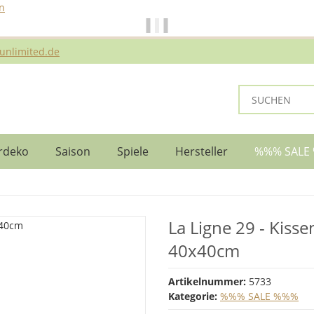
n
ei Bestellungen bis 14 Uhr erfolgt der Versand noch am selben Ta
unlimited.de
rdeko
Saison
Spiele
Hersteller
%%% SALE
La Ligne 29 - Kiss
40x40cm
Artikelnummer:
5733
Kategorie:
%%% SALE %%%