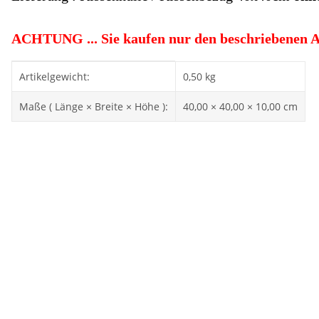
ACHTUNG ... Sie kaufen nur den beschriebenen Art
Produkteigenschaft
Wert
Artikelgewicht:
0,50
kg
Maße ( Länge × Breite × Höhe ):
40,00 × 40,00 × 10,00 cm
Sale 25%