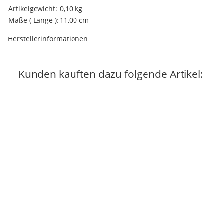
Produkteigenschaft
Wert
Artikelgewicht:
0,10
kg
Maße ( Länge ):
11,00 cm
Herstellerinformationen
Kunden kauften dazu folgende Artikel:
Auf Lager