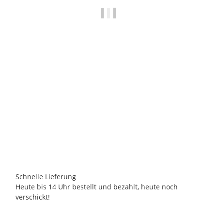
INGE GLAS
INGE GLAS - Christbaumschmuck / Ornament - Gefiederte
Freunde - BENITA
17,95 €
*
2 Auf Lager
Lieferzeit:
2 - 3 Tage
(DE - Ausland abweichend)
Schnelle Lieferung
Heute bis 14 Uhr bestellt und bezahlt, heute noch
verschickt!