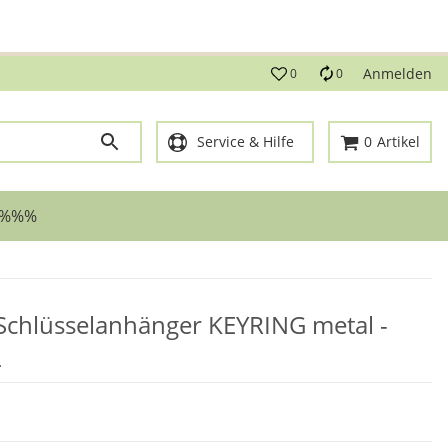
g!
Anmelden
0
0
Service & Hilfe
0
Artikel
 %%%
 Schlüsselanhänger KEYRING metal -
L