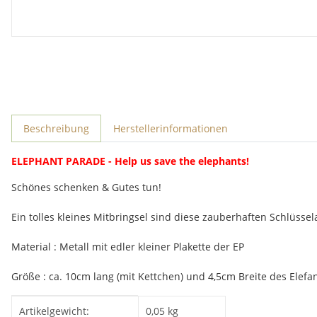
weitere Registerkarten anzeigen
Beschreibung
Herstellerinformationen
ELEPHANT PARADE - Help us save the elephants!
Schönes schenken & Gutes tun!
Ein tolles kleines Mitbringsel sind diese zauberhaften Schlüs
Material : Metall mit edler kleiner Plakette der EP
Größe : ca. 10cm lang (mit Kettchen) und 4,5cm Breite des Elefa
Produkteigenschaft
Wert
Artikelgewicht:
0,05
kg