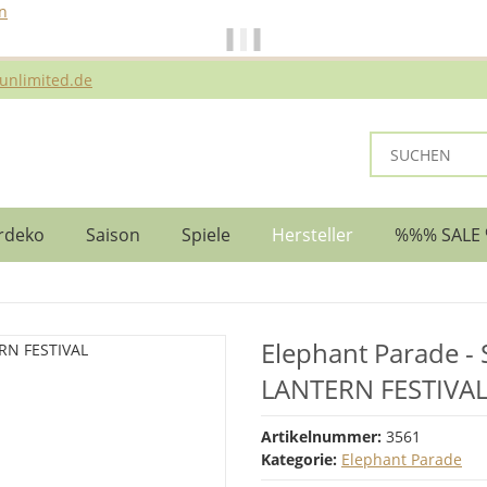
n
ei Bestellungen bis 14 Uhr erfolgt der Versand noch am selben Ta
unlimited.de
rdeko
Saison
Spiele
Hersteller
%%% SALE
Elephant Parade -
LANTERN FESTIVA
Artikelnummer:
3561
Kategorie:
Elephant Parade