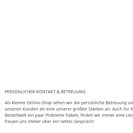
ELEPHANT PARADE THAILAND
Elephant Parade - Schlüsselanhänger KEYRING metal - RAINB
5,95 €
*
PERSÖNLICHER KONTAKT & BETREUUNG
Als kleiner Online-Shop sehen wir die persönliche Betreuung u
unseren Kunden als eine unserer großen Stärken an. Auch für K
Bestellwelt ein paar Probleme haben, finden wir immer eine Lös
freuen uns immer über ein nettes Gespräch!