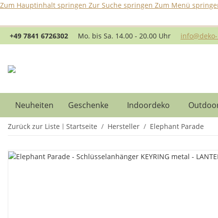
Zum Hauptinhalt springen
Zur Suche springen
Zum Menü springe
B
+49 7841 6726302
Mo. bis Sa. 14.00 - 20.00 Uhr
info@deko-
Neuheiten
Geschenke
Indoordeko
Outdoo
Zurück zur Liste
Startseite
Hersteller
Elephant Parade