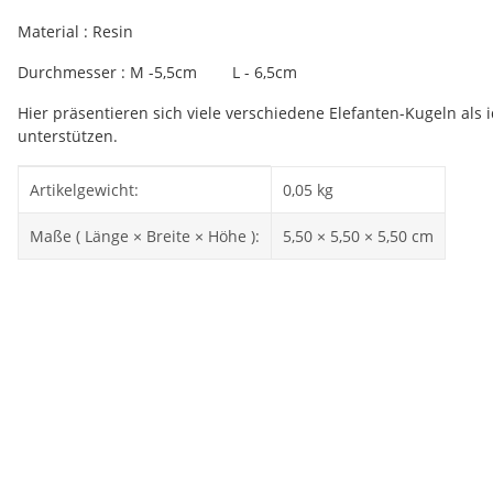
Material : Resin
Durchmesser : M -5,5cm L - 6,5cm
Hier präsentieren sich viele verschiedene Elefanten-Kugeln als
unterstützen.
Produkteigenschaft
Wert
Artikelgewicht:
0,05
kg
Maße ( Länge × Breite × Höhe ):
5,50 × 5,50 × 5,50 cm
Sale 50%