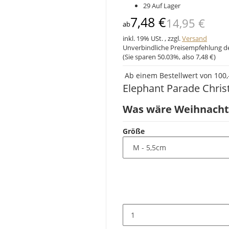
29 Auf Lager
7,48 €
14,95 €
ab
inkl. 19% USt. , zzgl.
Versand
Unverbindliche Preisempfehlung de
(Sie sparen
50.03%
, also
7,48 €
)
Ab einem Bestellwert von 100,-
Elephant Parade Chris
Was wäre Weihnach
Größe