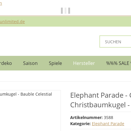
n
ei Bestellungen bis 14 Uhr erfolgt der Versand noch am selben Ta
unlimited.de
rdeko
Saison
Spiele
Hersteller
%%% SALE
Elephant Parade -
Christbaumkugel - 
Artikelnummer:
3588
Kategorie:
Elephant Parade