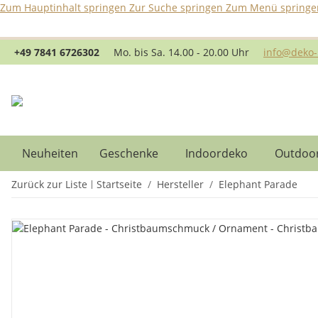
Zum Hauptinhalt springen
Zur Suche springen
Zum Menü springe
B
+49 7841 6726302
Mo. bis Sa. 14.00 - 20.00 Uhr
info@deko-
Neuheiten
Geschenke
Indoordeko
Outdoo
Zurück zur Liste
Startseite
Hersteller
Elephant Parade