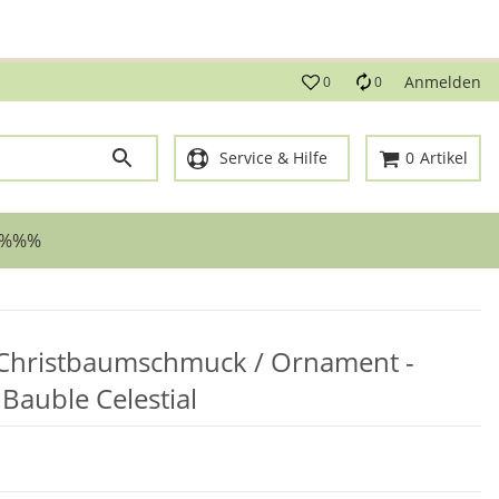
g!
Anmelden
0
0
Service & Hilfe
0
Artikel
 %%%
 Christbaumschmuck / Ornament -
Bauble Celestial