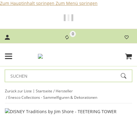
Zum Hauptinhalt springen
Zum Menü springen
Bei Bestellungen bis 14 Uhr erfolgt der Versand noch am
selben Tag!
0
Zurück zur Liste
Startseite
Hersteller
Enesco Collections - Sammelfiguren & Dekorationen