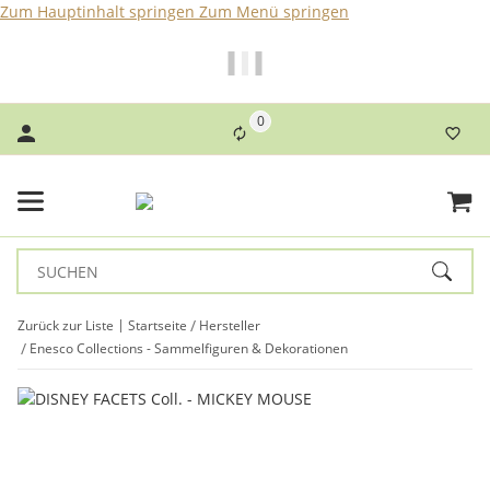
Zum Hauptinhalt springen
Zum Menü springen
Bei Bestellungen bis 14 Uhr erfolgt der Versand noch am
selben Tag!
0
Zurück zur Liste
Startseite
Hersteller
Enesco Collections - Sammelfiguren & Dekorationen