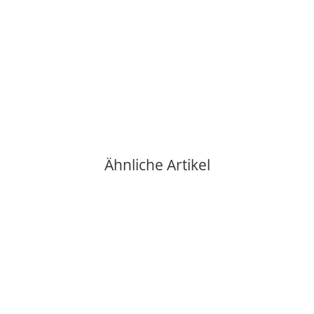
ENESCO LTD.
DISNEY FACETS Coll. - DONALD DUCK
27,95 €
*
1 Auf Lager
Ähnliche Artikel
Auf Lager