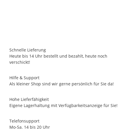
BARCINO DESIGNS - Stier Torro azul 43cm
239,00 €
*
1 Auf Lager
Lieferzeit:
2 - 3 Tage
(DE - Ausland abweichend)
Schnelle Lieferung
Heute bis 14 Uhr bestellt und bezahlt, heute noch
verschickt!
Hilfe & Support
Als kleiner Shop sind wir gerne persönlich für Sie da!
Hohe Lieferfähigkeit
Eigene Lagerhaltung mit Verfügbarkeitsanzeige für Sie!
Telefonsupport
Mo-Sa. 14 bis 20 Uhr