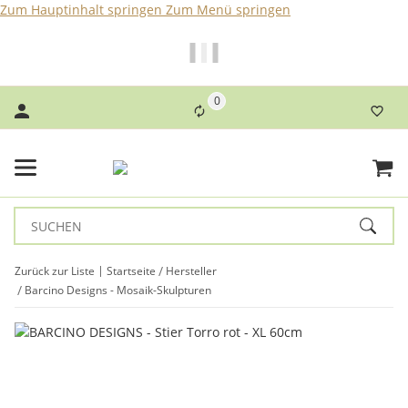
Zum Hauptinhalt springen
Zum Menü springen
Bei Bestellungen bis 14 Uhr erfolgt der Versand noch am
selben Tag!
0
Zurück zur Liste
Startseite
Hersteller
Barcino Designs - Mosaik-Skulpturen