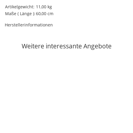
Produkteigenschaft
Wert
Artikelgewicht:
11,00
kg
Maße ( Länge ):
60,00 cm
Herstellerinformationen
Weitere interessante Angebote
Auf Lager